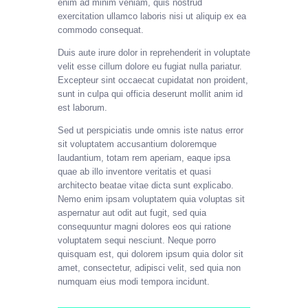
enim ad minim veniam, quis nostrud
exercitation ullamco laboris nisi ut aliquip ex ea
commodo consequat.
Duis aute irure dolor in reprehenderit in voluptate
velit esse cillum dolore eu fugiat nulla pariatur.
Excepteur sint occaecat cupidatat non proident,
sunt in culpa qui officia deserunt mollit anim id
est laborum.
Sed ut perspiciatis unde omnis iste natus error
sit voluptatem accusantium doloremque
laudantium, totam rem aperiam, eaque ipsa
quae ab illo inventore veritatis et quasi
architecto beatae vitae dicta sunt explicabo.
Nemo enim ipsam voluptatem quia voluptas sit
aspernatur aut odit aut fugit, sed quia
consequuntur magni dolores eos qui ratione
voluptatem sequi nesciunt. Neque porro
quisquam est, qui dolorem ipsum quia dolor sit
amet, consectetur, adipisci velit, sed quia non
numquam eius modi tempora incidunt.